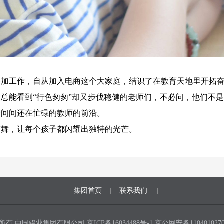
年参加工作，自从加入电商这个大家庭，结识了在教育天地里开拓
总能看到“行色匆匆”却又步伐稳健的老师们，不必问，他们不
一间间还在忙碌的教师的前沿。
鼓舞，让每个孩子都闪耀出独特的光芒。
集团首页
|
联系我们
||
所有 中国铝业集团有限公司
京ICP备16034488号-1
京公网安备1104010270