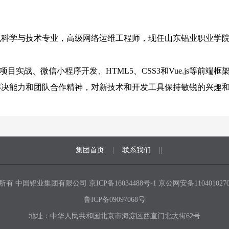
机科学与技术专业，高级网络运维工程师，现任山东铝业职业学院互
ript项目实战、微信小程序开发、HTML5、CSS3和Vue.js等前端
解决能力和团队合作精神，
对新技术和开发工具保持敏锐的兴趣
集团首页
|
联系我们
||
所有 中国铝业集团有限公司
京ICP备16034488号-1
京公网安备1104010270
鲁ICP备09097068号
地址：中华人民共和国北京市海淀区西直门北大街62号