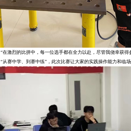
“在激烈的比拼中，每一位选手都在全力以赴，尽管我侥幸获得
“从赛中学、到赛中练”，此次比赛让大家的实践操作能力和临场