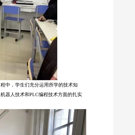
过程中，学生们充分运用所学的技术知
机器人技术和PLC编程技术方面的扎实