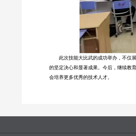
此次技能大比武的成功举办，不仅
的坚定决心和显著成果。今后，继续教
会培养更多优秀的技术人才。