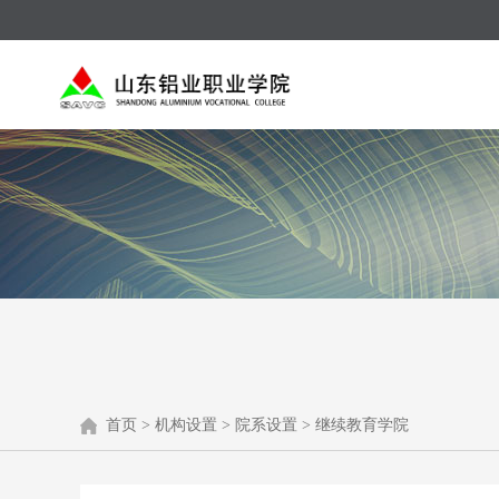
首页
>
机构设置
>
院系设置
>
继续教育学院