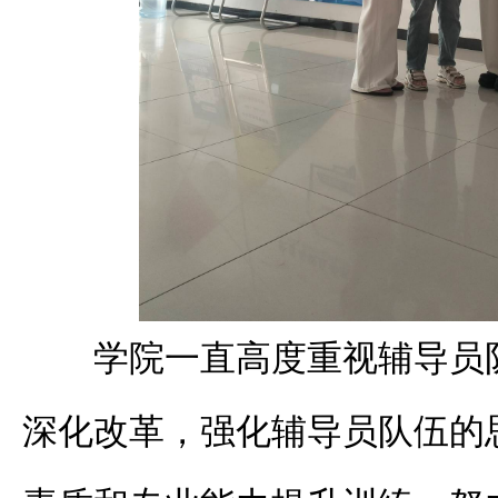
学院一直高度重视辅导员
深化改革，强化辅导员队伍的