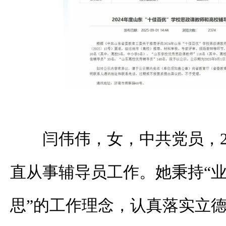
闫伟伟，女，中共党员，2
直从事辅导员工作。她秉持“
思”的工作理念，认真落实立