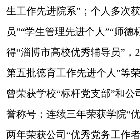
生工作先进院系”；个人多次获
员”“学生管理先进个人”“师德
得“淄博市高校优秀辅导员”，2
第五批德育工作先进个人”等
曾荣获学校“标杆党支部”和公
誉称号；连续三年荣获学院“优
两年荣获公司“优秀党务工作者”