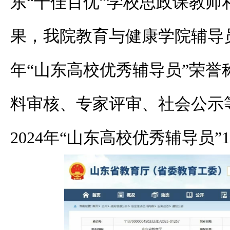
东“十佳百优”学校思政课教师
果，我院教育与健康学院辅导员
年“山东高校优秀辅导员”荣誉
料审核、专家评审、社会公示
2024年“山东高校优秀辅导员”1