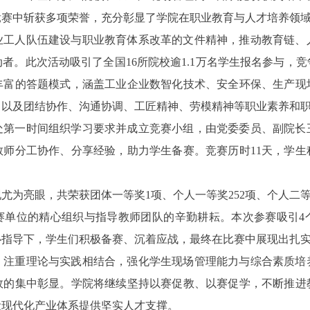
竞赛中斩获多项荣誉，充分彰显了学院在职业教育与人才培养领
业工人队伍建设与职业教育体系改革的文件精神，推动教育链、
者。此次活动吸引了全国16所院校逾1.1万名学生报名参与，
丰富的答题模式，涵盖工业企业数智化技术、安全环保、生产现
，以及团结协作、沟通协调、工匠精神、劳模精神等职业素养和
处第一时间组织学习要求并成立竞赛小组，由党委委员、副院长
教师分工协作、分享经验，助力学生备赛。竞赛历时11天，学生
为亮眼，共荣获团体一等奖1项、个人一等奖252项、个人二等奖
单位的精心组织与指导教师团队的辛勤耕耘。本次参赛吸引4个
心指导下，学生们积极备赛、沉着应战，最终在比赛中展现出扎
，注重理论与实践相结合，强化学生现场管理能力与综合素质培
效的集中彰显。学院将继续坚持以赛促教、以赛促学，不断推进
设现代化产业体系提供坚实人才支撑。